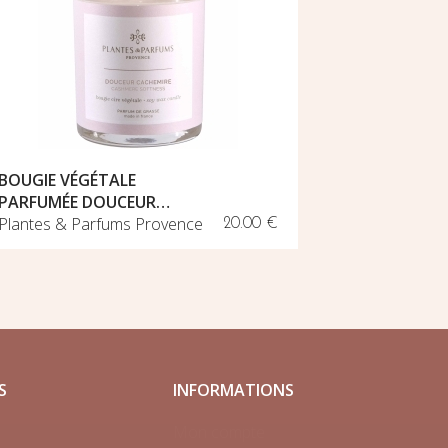
BOUGIE VÉGÉTALE
VASE 
PARFUMÉE DOUCEUR…
SAGE
Plantes & Parfums Provence
Urban 
20.00 €
S
INFORMATIONS
Mon compte