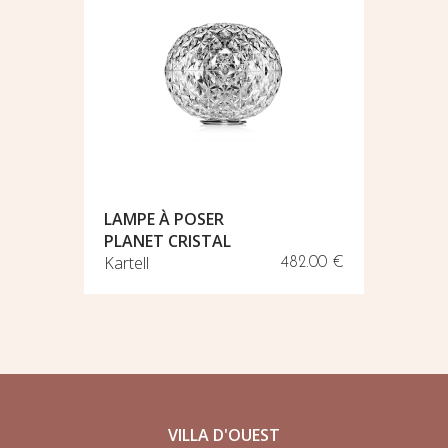
LAMPE À POSER
PLANET CRISTAL
TABLEAU
Kartell
Athezza
95.00 €
482.00 €
VILLA D'OUEST