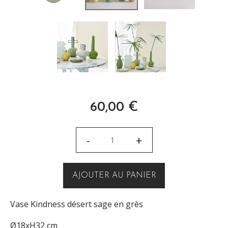
60,00
€
-
+
AJOUTER AU PANIER
Vase Kindness désert sage en grès
Ø18xH32 cm