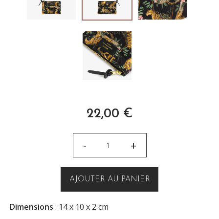
22,00
€
-
+
AJOUTER AU PANIER
Dimensions
: 14 x 10 x 2 cm