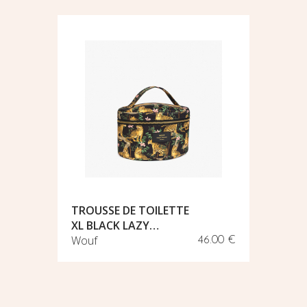
TROUSSE DE TOILETTE
PETITE
XL BLACK LAZY…
SAHARA
Wouf
Wouf
15.50 €
46.00 €