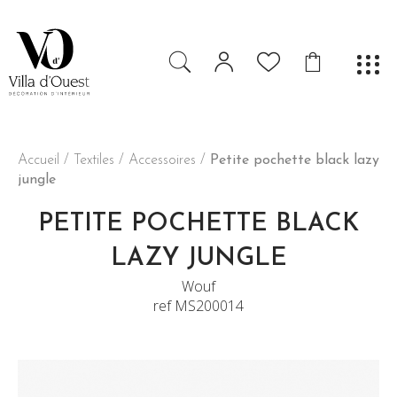
Accueil
/
Textiles / Accessoires
/
Petite pochette black lazy
jungle
PETITE POCHETTE BLACK
LAZY JUNGLE
Wouf
ref MS200014