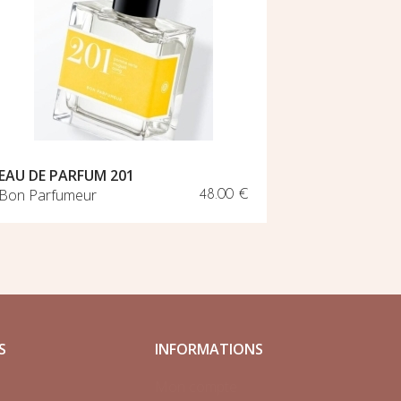
GRAN
EAU DE PARFUM 201
LAZY 
Bon Parfumeur
48.00 €
Wouf
S
INFORMATIONS
Mon compte