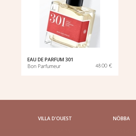
EAU DE PARFUM 301
Bon Parfumeur
48.00 €
VILLA D'OUEST
NÖBBA
05 53 66 86 76
05 53 47 2