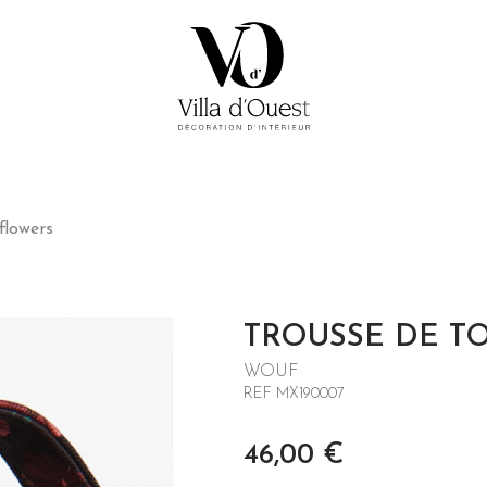
flowers
TROUSSE DE T
WOUF
REF MX190007
46,00
€