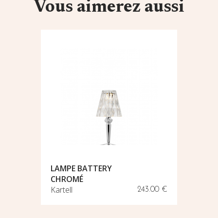
Vous aimerez aussi
LAMPE BATTERY
CHROMÉ
LANTER
Kartell
Kartell
240.20 €
243.00 €