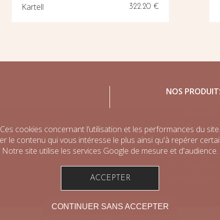
Kartell
322.20 €
NOS PRODUIT
2 32
Arts de la table
rd de la République
Luminaires
Ces cookies concernant l’utilisation et les performances du site
en
Mobilier
fier le contenu qui vous intéresse le plus ainsi qu'à repérer cer
obba.fr
Décoration
Notre site utilise les services Google de mesure et d'audience.
Textiles / Acce
Nos coups de
Tous les produi
ACCEPTER
CONTINUER SANS ACCEPTER
© 2021
Villa d'Ouest
- Réalisation
Profil Web