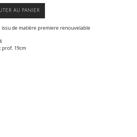
UTER AU PANIER
0 issu de matière premiere renouvelable
4
x prof. 19cm