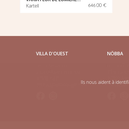
Kartell
646.00 €
VILLA D'OUEST
NÖBBA
05 53 66 86 76
05 53 47 2
2 rue Albert Ferrasse
77 bouleva
47550 BOÉ
47000 Ag
Ils nous aident à identi
contact@villadouest.com
contact@n