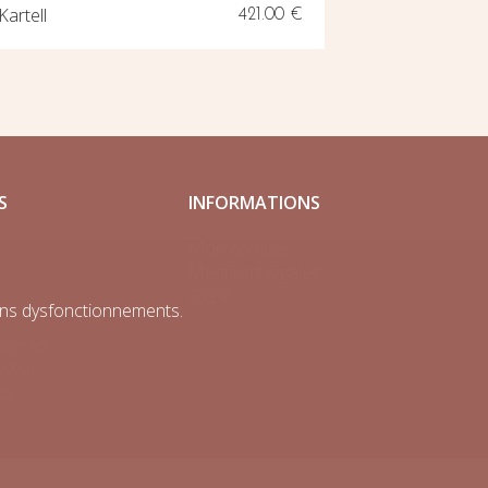
Kartell
421.00 €
Kartell
S
INFORMATIONS
Mon compte
Mentions légales
.
C.G.V
tains dysfonctionnements.
ssoires
 cœur
ts