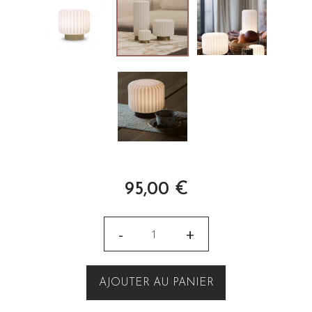
95,00
€
-
+
AJOUTER AU PANIER