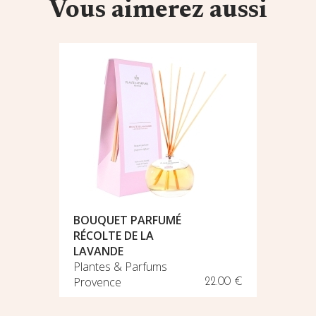
Vous aimerez aussi
BOUQUET PARFUMÉ
RÉCOLTE DE LA
LAVANDE
LAMPE 
Plantes & Parfums
Kartell
230.00 €
Provence
22.00 €