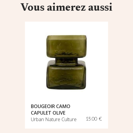
Vous aimerez aussi
BOUQUE
BOUGEOIR CAMO
PIN DE 
CAPULET OLIVE
Plantes 
Urban Nature Culture
Provenc
22.00 €
23.00 €